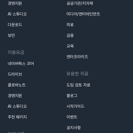
경영지원
공공기관/지자체
AI 스튜디오
미디어/엔터테인먼트
다운로드
의료
보안
금융
교육
이용요금
엔터프라이즈
네이버웍스 코어
유용한 자료
드라이브
클로바노트
도입 검토 자료
경영지원
블로그
AI 스튜디오
시작가이드
추천 패키지
이벤트
공지사항