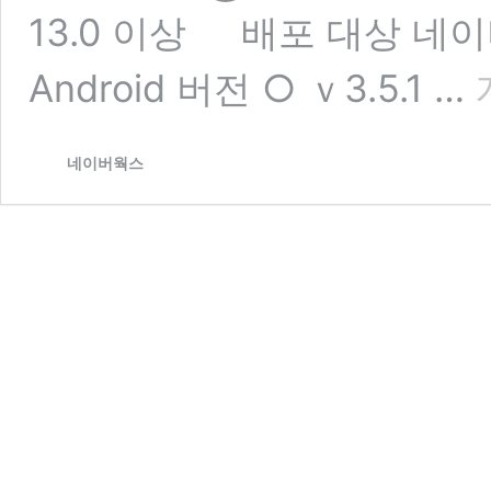
13.0 이상 배포 대상 네이버
[
Android 버전 ○ ｖ3.5.1 …
요
네
이
네이버웍스
버
웍
스
V
정
기
업
데
이
트
소
식