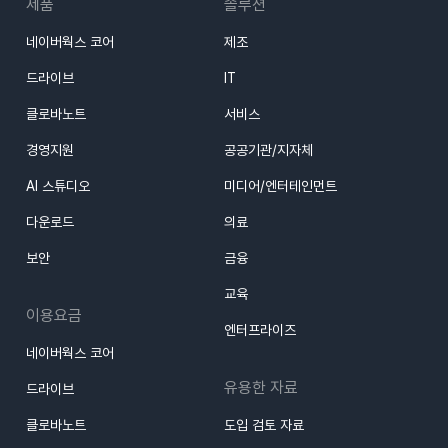
제품
솔루션
네이버웍스 코어
제조
드라이브
IT
클로바노트
서비스
경영지원
공공기관/지자체
AI 스튜디오
미디어/엔터테인먼트
다운로드
의료
보안
금융
교육
이용요금
엔터프라이즈
네이버웍스 코어
유용한 자료
드라이브
클로바노트
도입 검토 자료