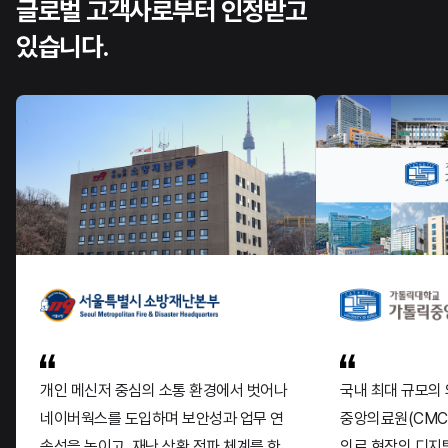
글로벌 고객사로부터 인정받고
있습니다.
–
–
–
–
–
2
개인 메신저 중심의 소통 환경에서 벗어나
국내 최대 규모의
5
5
네이버웍스를 도입하며 보안성과 업무 연
중앙의료원(CMC
–
3
–
6
3
속성을 높이고, 재난 상황 전파 체계를 한
의료 현장의 디지