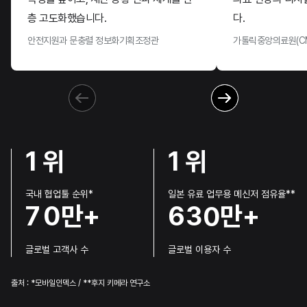
6
6
1
층 고도화했습니다.
4
0
7
4
다.
7
7
안전지원과 문충렬 정보화기획조정관
가톨릭중앙의료원(C
2
5
1
8
5
8
8
3
6
2
9
6
9
9
4
7
3
0
7
0
0
5
8
4
1
8
1
위
1
위
6
9
5
2
9
국내 협업툴 순위*
일본 유료 업무용 메신저 점유율**
7
0
만+
6
3
0
만+
글로벌 고객사 수
글로벌 이용자 수
출처 : *모바일인덱스 / **후지 키메라 연구소