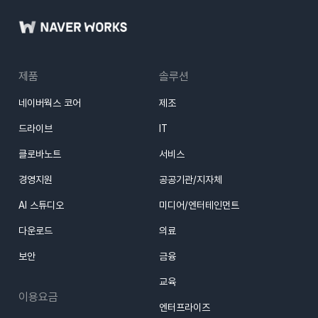
제품
솔루션
네이버웍스 코어
제조
드라이브
IT
클로바노트
서비스
경영지원
공공기관/지자체
AI 스튜디오
미디어/엔터테인먼트
다운로드
의료
보안
금융
교육
이용요금
엔터프라이즈