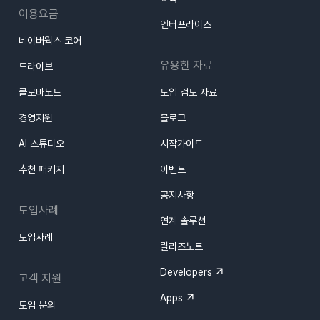
이용요금
엔터프라이즈
네이버웍스 코어
유용한 자료
드라이브
클로바노트
도입 검토 자료
경영지원
블로그
AI 스튜디오
시작가이드
추천 패키지
이벤트
공지사항
도입사례
연계 솔루션
도입사례
릴리즈노트
Developers
고객 지원
Apps
도입 문의