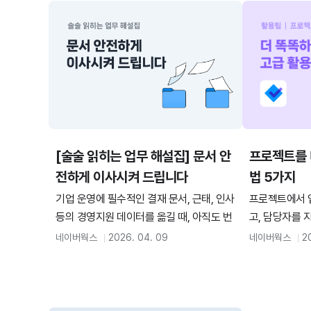
퇴근 체크 오류는 관리자가 설정한 근무 방
들을 통해 확
식이나 구성원의 사용 환경에 따라 원인이
소개합니다.
다양합니다. ‘근태 FAQ’ 네 번째 에피소드
에서는 자주 묻는 질문 9가지를 바탕으로
각 상황별 출퇴근 체크 오류 원인과 해결 방
법을 함께 살펴보겠습니다. 아래 가이드를
따라 하나씩 체크해 보면 금방 해결하실 수
있을 거예요. 상황 1. 버튼이 보이지 않을
[술술 읽히는 업무 해설집] 문서 안
프로젝트를 
때 Case 1) 특정 구성원만 출퇴근 버튼이
보이지 않아요 Case 2) 출퇴근 버튼이
전하게 이사시켜 드립니다
법 5가지
기업 운영에 필수적인 결재 문서, 근태, 인사
프로젝트에서 
등의 경영지원 데이터를 옮길 때, 아직도 번
고, 담당자를 
거롭게 수기로 입력하거나 복잡한 시스템을
숙해지셨을 거
네이버웍스
2026. 04. 09
네이버웍스
2
사용하고 계신가요? 새롭게 네이버웍스 경
충분히 해보셨다
영지원 서비스를 도입하셨거나, 기존에 사
그리고 빠르게
용하던 외부 데이터를 한 번에 가져오고 싶
입니다. 사실 
으신 분들을 위해 준비했습니다. 술술 읽히
을 꽤 아껴주는