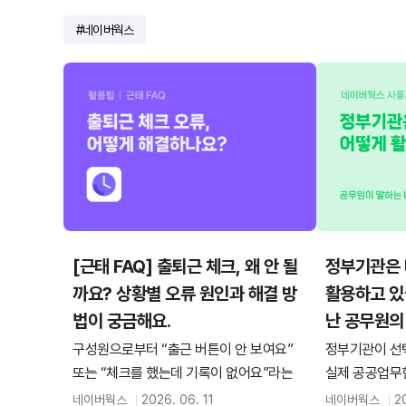
네이버웍스
[근태 FAQ] 출퇴근 체크, 왜 안 될
정부기관은
까요? 상황별 오류 원인과 해결 방
활용하고 있
법이 궁금해요.
난 공무원의
구성원으로부터 “출근 버튼이 안 보여요”
정부기관이 선택
또는 “체크를 했는데 기록이 없어요”라는
실제 공공업무
문의를 받고 당황하신 적 있으신가요? 출
요? 30개 이
네이버웍스
2026. 06. 11
네이버웍스
2