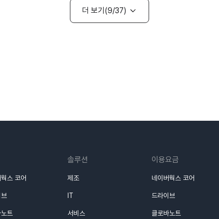
더 보기
9
37
솔루션
이용요금
웍스 코어
제조
네이버웍스 코어
이브
IT
드라이브
바노트
서비스
클로바노트