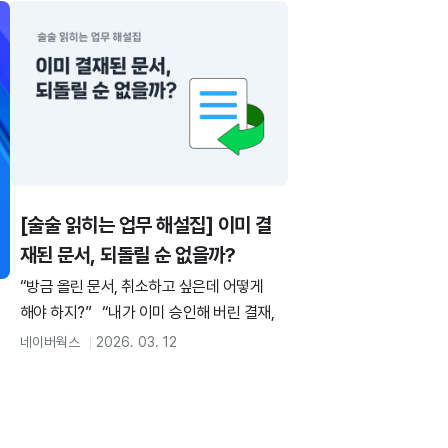
에서 결재를 처리할 수 있다면 얼마나 편리
할까요? 네이버웍스 결재는 언제 어디서든
결재 업무를 처리할 수 있도록 모바일 환경
에 최적화되어 있습니다. 술술 읽히는 업무
해설집, 마지막 에피소드에서는 모바일에서
결재 문서 작성 → 승인 → 수·발신함 확인
까지 전체 흐름을 한 번에 볼 수 있도록 글과
함께 영상을 정리해 드립니다. 복잡하게만
[술술 읽히는 업무 해설집] 이미 결
느껴졌던 모바일 결재 프로세스, 이제 네이
버웍스 결재 유튜브 튜토리얼 영상과 함께
재된 문서, 되돌릴 순 없을까?
완벽하게 마스터해 보세요.
“방금 올린 문서, 취소하고 싶은데 어떻게
해야 하지?” “내가 이미 승인해 버린 결재,
되돌릴 방법은 없을까? 회사에서 결재 문
네이버웍스
2026. 03. 12
서를 올리다 보면 한 번쯤 이런 상황이 발생
하죠. 술술 읽히는 업무 해설집, 이번 에피소
드에서는 기안자가 올린 문서의 취소 방법
과 결재자가 승인한 문서의 취소 방법을 살