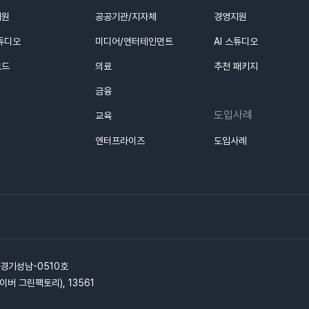
지원
공공기관/지자체
경영지원
스튜디오
미디어/엔터테인먼트
AI 스튜디오
로드
의료
추천 패키지
금융
도입사례
교육
엔터프라이즈
도입사례
-경기성남-0510호
이버 그린팩토리), 13561