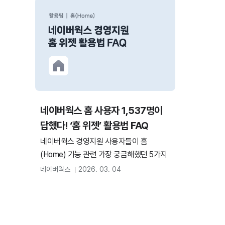
는 업무 해설집, 이번 에피소드에서는 ‘데이
프로젝트를 더
터 불러오기’ 기능을 통해 외부 데이터를 쉽
5가지 고급 활
고 빠르게 불러오는 방법을 자세히 알려드
번에 여러 업
릴게요. 그럼 지금부터 업무 해설집을 펼쳐
의 업무를 여
볼까요? 체크 포인트 1. 왜 과거 문서를 이관
하기 웍스 메
해야 할까요? 업무는 연속성을 가지므로
무 만들기 이
과거의 결재 이력은 중요한 자산입니다. 특
기 외부 캘린더
히 주요 프로젝트 히스토리를
인하기
네이버웍스 홈 사용자 1,537명이
답했다! ‘홈 위젯’ 활용법 FAQ
네이버웍스 경영지원 사용자들이 홈
(Home) 기능 관련 가장 궁금해했던 5가지
핵심 질문을 바탕으로, 업무 속도를 200%
네이버웍스
2026. 03. 04
높여줄 '홈 위젯' 활용 꿀팁을 정리해 드립니
다.