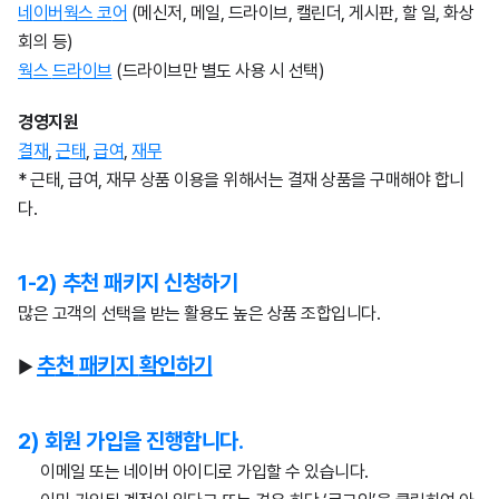
네
이
버
웍
스
코
어
(메신저, 메일, 드라이브, 캘린더, 게시판, 할 일, 화상
회의 등)
웍
스
드
라
이
브
(드라이브만 별도 사용 시 선택)
경
영
지
원
결
재
,
근
태
,
급
여
,
재
무
* 근태, 급여, 재무 상품 이용을 위해서는 결재 상품을 구매해야 합니
다.
1-2) 추천 패키지 신청하기
많은 고객의 선택을 받는 활용도 높은 상품 조합입니다.
추
천
패
키
지
확
인
하
기
▶
2) 회원 가입을 진행합니다.
이메일 또는 네이버 아이디로 가입할 수 있습니다.