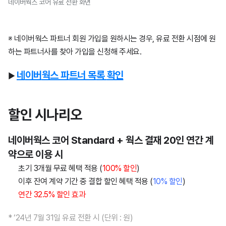
네이버웍스 코어 유료 전환 화면
※ 네이버웍스 파트너 회원 가입을 원하시는 경우, 유료 전환 시점에 원
하는 파트너사를 찾아 가입을 신청해 주세요.
네
이
버
웍
스
파
트
너
목
록
확
인
▶
할인 시나리오
네이버웍스
코
어
Standard
+ 웍스 결재
20
인
연간
계
약으로
이
용
시
초기 3개월 무료 혜택 적용 (
100% 할인
)
이후 잔여 계약 기간 중 결합 할인 혜택 적용 (
10% 할인
)
연간 32.5% 할인 효과
* ‘24년 7월 31일 유료 전환 시 (단위 : 원)