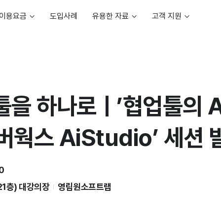
이용요금
도입사례
유용한 자료
고객 지원
툴을 하나로ㅣ’협업툴의 A
웍스 AiStudio’ 세션 
10
1층) 대강의장
영림원소프트랩