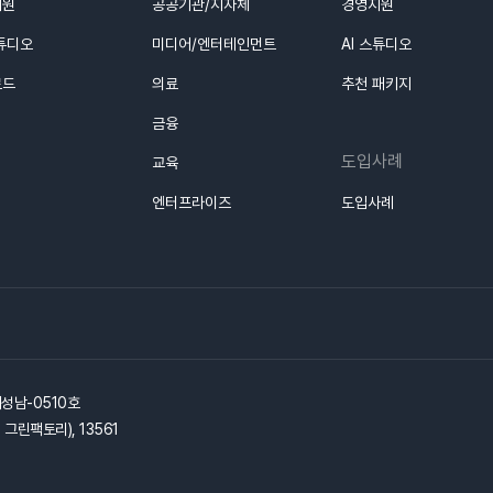
지원
공공기관/지자체
경영지원
스튜디오
미디어/엔터테인먼트
AI 스튜디오
로드
의료
추천 패키지
금융
도입사례
교육
엔터프라이즈
도입사례
기성남-0510호
그린팩토리), 13561