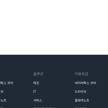
솔루션
이용요금
웍스 코어
제조
네이버웍스 코어
이브
IT
드라이브
바노트
서비스
클로바노트