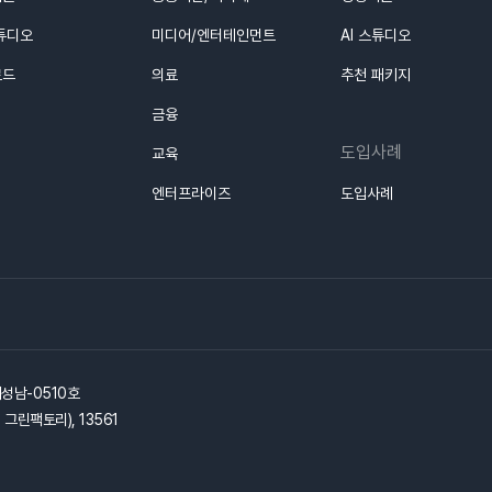
스튜디오
미디어/엔터테인먼트
AI 스튜디오
로드
의료
추천 패키지
금융
도입사례
교육
엔터프라이즈
도입사례
기성남-0510호
그린팩토리), 13561