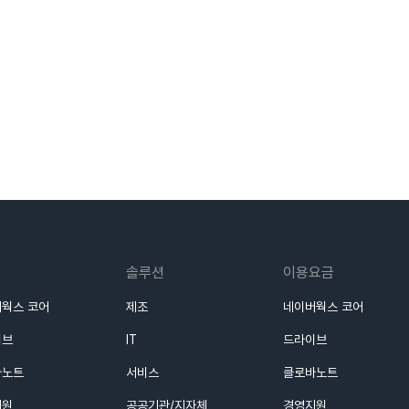
솔루션
이용요금
웍스 코어
제조
네이버웍스 코어
이브
IT
드라이브
바노트
서비스
클로바노트
지원
공공기관/지자체
경영지원