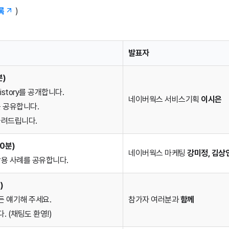
록
)
발표자
분)
story를 공개합니다.
네이버웍스 서비스기획
이시은
를 공유합니다.
들려드립니다.
0분)
네이버웍스 마케팅
강미정, 김상
활용 사례를 공유합니다.
)
든 얘기해 주세요.
참가자 여러분과
함께
. (채팅도 환영!)