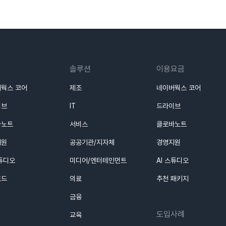
솔루션
이용요금
웍스 코어
제조
네이버웍스 코어
이브
IT
드라이브
바노트
서비스
클로바노트
지원
공공기관/지자체
경영지원
스튜디오
미디어/엔터테인먼트
AI 스튜디오
로드
의료
추천 패키지
금융
도입사례
교육