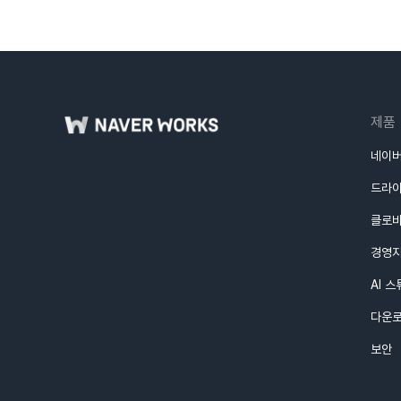
제품
네이버
드라
클로
경영
AI 
다운
보안