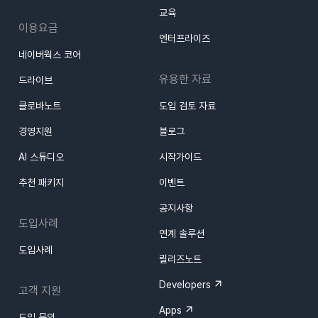
교육
이용요금
엔터프라이즈
네이버웍스 코어
유용한 자료
드라이브
클로바노트
도입 검토 자료
경영지원
블로그
AI 스튜디오
시작가이드
추천 패키지
이벤트
공지사항
도입사례
연계 솔루션
도입사례
릴리즈노트
Developers
고객 지원
Apps
도입 문의