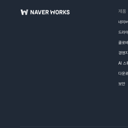
제품
네이버
드라
클로
경영
AI 
다운
보안