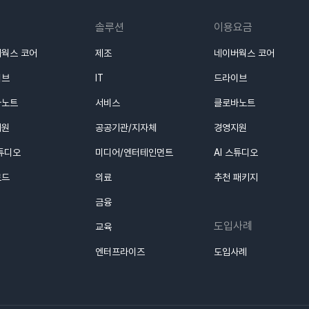
솔루션
이용요금
웍스 코어
제조
네이버웍스 코어
이브
IT
드라이브
바노트
서비스
클로바노트
지원
공공기관/지자체
경영지원
스튜디오
미디어/엔터테인먼트
AI 스튜디오
로드
의료
추천 패키지
금융
도입사례
교육
엔터프라이즈
도입사례