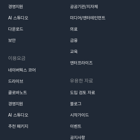
경영지원
공공기관/지자체
AI 스튜디오
미디어/엔터테인먼트
다운로드
의료
보안
금융
교육
이용요금
엔터프라이즈
네이버웍스 코어
유용한 자료
드라이브
클로바노트
도입 검토 자료
경영지원
블로그
AI 스튜디오
시작가이드
추천 패키지
이벤트
공지사항