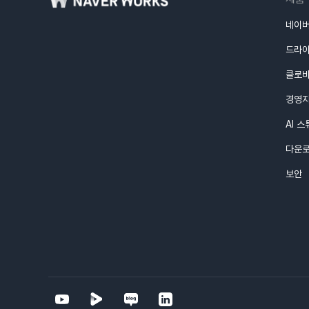
네이버
드라
클로
경영
AI 
다운
보안