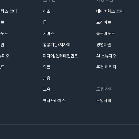
웍스 코어
제조
네이버웍스 코어
이브
IT
드라이브
바노트
서비스
클로바노트
지원
공공기관/지자체
경영지원
스튜디오
미디어/엔터테인먼트
AI 스튜디오
로드
의료
추천 패키지
금융
도입사례
교육
엔터프라이즈
도입사례