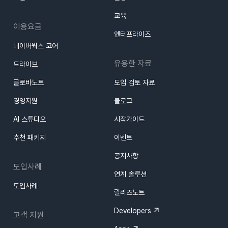
교육
이용요금
엔터프라이즈
네이버웍스 코어
유용한 자료
드라이브
클로바노트
도입 검토 자료
경영지원
블로그
AI 스튜디오
시작가이드
추천 패키지
이벤트
공지사항
도입사례
연계 솔루션
도입사례
릴리즈노트
Developers
고객 지원