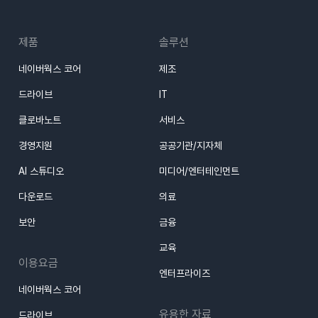
1월21일
5월28일
4월6일
5월26일
7월8일
6월18일
7월25일
11월8일
5월16일
7월18일
9월4일
제품
솔루션
네이버웍스 코어
제조
2월20일
3월7일
2월4일
6월24일
4월28일
7월23일
10월11일
5월8일
6월13일
6월4일
드라이브
IT
클로바노트
서비스
2월7일
3월2일
1월25일
5월27일
4월22일
7월11일
9월11일
4월10일
5월8일
경영지원
공공기관/지자체
1월5일
2월20일
1월20일
4월21일
4월21일
5월30일
7월19일
3월14일
4월25일
AI 스튜디오
미디어/엔터테인먼트
다운로드
의료
2월16일
4월20일
2월6일
4월17일
4월19일
2월13일
4월4일
보안
금융
교육
1월12일
3월5일
3월20일
1월11일
1월21일
3월14일
이용요금
엔터프라이즈
네이버웍스 코어
2월19일
2월26일
2월21일
유용한 자료
드라이브