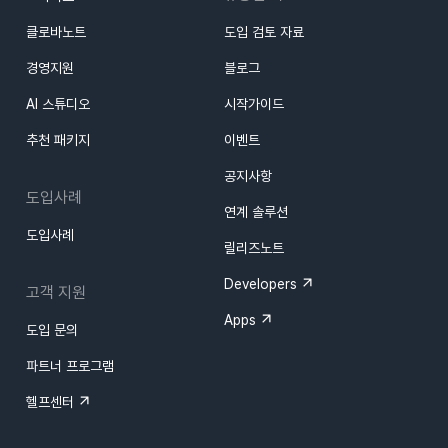
2월8일
1월22일
클로바노트
도입 검토 자료
경영지원
블로그
1월17일
AI 스튜디오
시작가이드
추천 패키지
이벤트
공지사항
도입사례
연계 솔루션
도입사례
릴리즈노트
Developers
고객 지원
Apps
도입 문의
파트너 프로그램
헬프센터