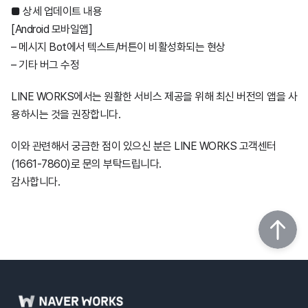
■ 상세 업데이트 내용
웍스 경영지원
2024년
2025년
2026년
4월24일
12월2일
7월23일
[Android 모바일앱]
– 메시지 Bot에서 텍스트/버튼이 비활성화되는 현상
AI 스튜디오
2023년
2024년
2025년
2026년
4월9일
11월27일
12월5일
4월9일
11월27일
8월20일
– 기타 버그 수정
LINE WORKS에서는 원활한 서비스 제공을 위해 최신 버전의 앱을 사
2022년
2024년
2025년
2026년
1월22일
9월4일
11월21일
12월19일
9월4일
11월21일
5월20일
11월27일
7월23일
용하시는 것을 권장합니다.
2021년
2024년
8월7일
9월10일
11월24일
11월17일
7월24일
10월14일
4월9일
9월25일
12월19일
4월9일
11월27일
5월14일
이와 관련해서 궁금한 점이 있으신 분은 LINE WORKS 고객센터
(1661-7860)로 문의 부탁드립니다.
2020년
7월24일
8월6일
11월21일
10월13일
11월25일
4월10일
6월4일
2월5일
8월18일
11월21일
1월23일
10월31일
11월21일
감사합니다.
2019년
6월24일
7월25일
9월20일
9월6일
10월21일
12월10일
8월6일
10월18일
1월20일
9월12일
10월11일
2018년
4월17일
6월27일
7월27일
6월10일
9월9일
11월19일
12월5일
7월24일
8월21일
10월9일
4월10일
6월11일
7월13일
5월30일
8월5일
8월25일
9월25일
11월21일
6월19일
7월24일
9월6일