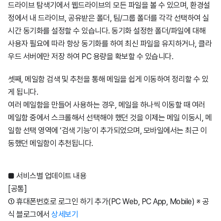
드라이브 탐색기에서 웹드라이브의 모든 파일을 볼 수 있으며, 환경설
정에서 내 드라이브, 공유받은 폴더, 팀/그룹 폴더를 각각 선택하여 실
1월21일
5월28일
4월6일
5월26일
7월8일
6월18일
7월25일
11월8일
5월16일
7월18일
9월4일
시간 동기화를 설정할 수 있습니다. 동기화 설정한 폴더/파일에 대해
사용자 필요에 따라 항상 동기화를 하여 최신 파일을 유지하거나, 클라
2월20일
3월7일
2월4일
6월24일
4월28일
7월23일
10월11일
5월8일
6월13일
6월4일
우드 서버에만 저장 하여 PC 용량을 확보할 수 있습니다.
셋째, 메일함 검색 및 추천을 통해 메일을 쉽게 이동하여 정리할 수 있
2월7일
3월2일
1월25일
5월27일
4월22일
7월11일
9월11일
4월10일
5월8일
게 됩니다.
여러 메일함을 만들어 사용하는 경우, 메일을 하나씩 이동할 때 여러
1월5일
2월20일
1월20일
4월21일
4월21일
5월30일
7월19일
3월14일
4월25일
메일함 중에서 스크롤해서 선택해야 했던 것을 이제는 메일 이동시, 메
일함 선택 영역에 ‘검색 기능’이 추가되었으며, 모바일에서는 최근 이
동했던 메일함이 추천됩니다.
2월16일
4월20일
2월6일
4월17일
4월19일
2월13일
4월4일
1월12일
3월5일
3월20일
1월11일
1월21일
3월14일
■ 서비스별 업데이트 내용
[공통]
① 휴대폰번호로 로그인 하기 추가(PC Web, PC App, Mobile) ※ 공
2월19일
2월26일
2월21일
식 블로그에서
상세보기