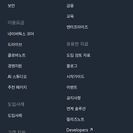
보안
금융
교육
이용요금
엔터프라이즈
네이버웍스 코어
유용한 자료
드라이브
클로바노트
도입 검토 자료
경영지원
블로그
AI 스튜디오
시작가이드
추천 패키지
이벤트
공지사항
도입사례
연계 솔루션
도입사례
릴리즈노트
Developers
고객 지원