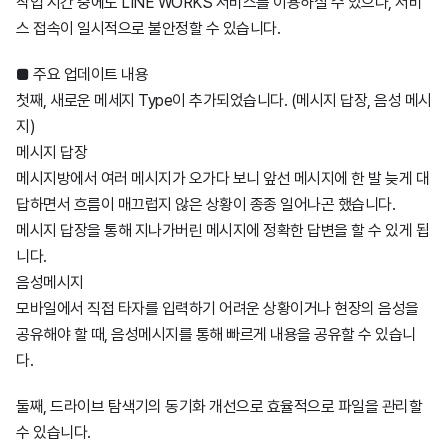
작업 시간 중에도 LINE WORKS 서비스를 이용하실 수 있으나, 서비
웍스 경영지원
2024년
2025년
2026년
4월24일
12월2일
7월23일
스 접속이 일시적으로 불안정할 수 있습니다.
■ 주요 업데이트 내용
AI 스튜디오
2023년
2024년
2025년
2026년
4월9일
11월27일
12월5일
4월9일
11월27일
8월20일
첫째, 새로운 메세지 Type이 추가되었습니다. (메시지 답장, 음성 메시
지)
2022년
2024년
2025년
2026년
1월22일
9월4일
11월21일
12월19일
9월4일
11월21일
5월20일
11월27일
7월23일
메시지 답장
메시지방에서 여러 메시지가 오가다 보니 앞선 메시지에 한 발 늦게 대
2021년
2024년
8월7일
9월10일
11월24일
11월17일
7월24일
10월14일
4월9일
9월25일
12월19일
4월9일
11월27일
5월14일
답하면서 흐름이 매끄럽지 않은 상황이 종종 일어나곤 했습니다.
메시지 답장을 통해 지나가버린 메시지에 정확한 답변을 할 수 있게 됩
니다.
2020년
7월24일
8월6일
11월21일
10월13일
11월25일
4월10일
6월4일
2월5일
8월18일
11월21일
1월23일
10월31일
11월21일
음성메시지
모바일에서 직접 타자를 입력하기 어려운 상황이거나 현장의 음성을
2019년
6월24일
7월25일
9월20일
9월6일
10월21일
12월10일
8월6일
10월18일
1월20일
9월12일
10월11일
공유해야 할 때, 음성메시지를 통해 빠르게 내용을 공유할 수 있습니
다.
2018년
4월17일
6월27일
7월27일
6월10일
9월9일
11월19일
12월5일
7월24일
8월21일
10월9일
둘째, 드라이브 탐색기의 동기화 개선으로 효율적으로 파일을 관리할
수 있습니다.
4월10일
6월11일
7월13일
5월30일
8월5일
8월25일
9월25일
11월21일
6월19일
7월24일
9월6일