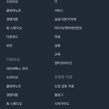
드라이브
IT
클로바노트
서비스
경영지원
공공기관/지자체
AI 스튜디오
미디어/엔터테인먼트
다운로드
의료
보안
금융
교육
이용요금
엔터프라이즈
네이버웍스 코어
유용한 자료
드라이브
클로바노트
도입 검토 자료
경영지원
블로그
AI 스튜디오
시작가이드