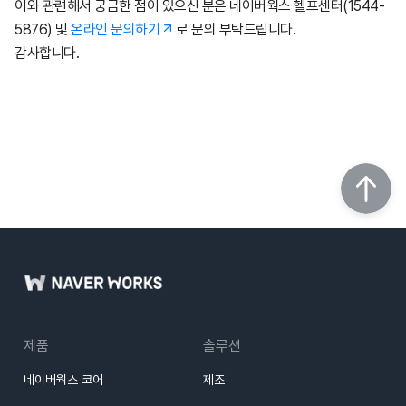
이와 관련해서 궁금한 점이 있으신 분은 네이버웍스 헬프센터(1544-
2월8일
1월22일
5876) 및
온라인 문의하기
로 문의 부탁드립니다.
감사합니다.
1월17일
제품
솔루션
네이버웍스 코어
제조