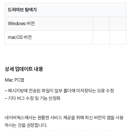
드라이브 탐색기
1월21일
5월28일
4월6일
5월26일
7월8일
6월18일
7월25일
11월8일
5월16일
7월18일
9월4일
Windows 버전
2월20일
3월7일
2월4일
6월24일
4월28일
7월23일
10월11일
5월8일
6월13일
6월4일
macOS 버전
2월7일
3월2일
1월25일
5월27일
4월22일
7월11일
9월11일
4월10일
5월8일
1월5일
2월20일
1월20일
4월21일
4월21일
5월30일
7월19일
3월14일
4월25일
상세 업데이트 내용
Mac PC앱
2월16일
4월20일
2월6일
4월17일
4월19일
2월13일
4월4일
– 메시지방에 전송된 파일이 일부 폴더에 미저장되는 오류 수정
– 기타 버그 수정 및 기능 안정화
1월12일
3월5일
3월20일
1월11일
1월21일
3월14일
네이버웍스에서는 원활한 서비스 제공을 위해 최신 버전의 앱을 사용
2월19일
2월26일
2월21일
하시는 것을 권장합니다.