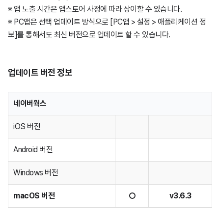
※ 앱 노출 시간은 앱스토어 사정에 따라 상이할 수 있습니다.
웍스 경영지원
2024년
2025년
2026년
4월24일
12월2일
7월23일
※ PC앱은 선택 업데이트 방식으로 [PC앱 > 설정 > 애플리케이션 정
보]를 통해서도 최신 버전으로 업데이트 할 수 있습니다.
AI 스튜디오
2023년
2024년
2025년
2026년
4월9일
11월27일
12월5일
4월9일
11월27일
8월20일
2022년
2024년
2025년
2026년
1월22일
9월4일
11월21일
12월19일
9월4일
11월21일
5월20일
11월27일
7월23일
업데이트 버전 정보
2021년
2024년
8월7일
9월10일
11월24일
11월17일
7월24일
10월14일
4월9일
9월25일
12월19일
4월9일
11월27일
5월14일
네이버웍스
iOS 버전
2020년
7월24일
8월6일
11월21일
10월13일
11월25일
4월10일
6월4일
2월5일
8월18일
11월21일
1월23일
10월31일
11월21일
Android 버전
2019년
6월24일
7월25일
9월20일
9월6일
10월21일
12월10일
8월6일
10월18일
1월20일
9월12일
10월11일
Windows 버전
2018년
4월17일
6월27일
7월27일
6월10일
9월9일
11월19일
12월5일
7월24일
8월21일
10월9일
macOS 버전
○
v3.6.3
4월10일
6월11일
7월13일
5월30일
8월5일
8월25일
9월25일
11월21일
6월19일
7월24일
9월6일