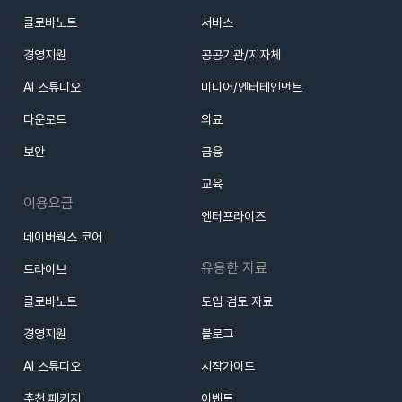
2월8일
1월22일
클로바노트
서비스
경영지원
공공기관/지자체
1월17일
AI 스튜디오
미디어/엔터테인먼트
다운로드
의료
보안
금융
교육
이용요금
엔터프라이즈
네이버웍스 코어
유용한 자료
드라이브
클로바노트
도입 검토 자료
경영지원
블로그
AI 스튜디오
시작가이드
추천 패키지
이벤트