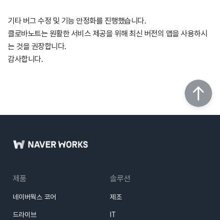
기타 버그 수정 및 기능 안정화를 진행했습니다.
1월21일
5월28일
4월6일
5월26일
7월8일
6월18일
7월25일
11월8일
5월16일
7월18일
9월4일
클로바노트는 원활한 서비스 제공을 위해 최신 버전의 앱을 사용하시
는 것을 권장합니다.
2월20일
3월7일
2월4일
6월24일
4월28일
7월23일
10월11일
5월8일
6월13일
6월4일
감사합니다.
2월7일
3월2일
1월25일
5월27일
4월22일
7월11일
9월11일
4월10일
5월8일
1월5일
2월20일
1월20일
4월21일
4월21일
5월30일
7월19일
3월14일
4월25일
2월16일
4월20일
2월6일
4월17일
4월19일
2월13일
4월4일
1월12일
3월5일
3월20일
1월11일
1월21일
3월14일
제품
솔루션
네이버웍스 코어
제조
2월19일
2월26일
2월21일
드라이브
IT