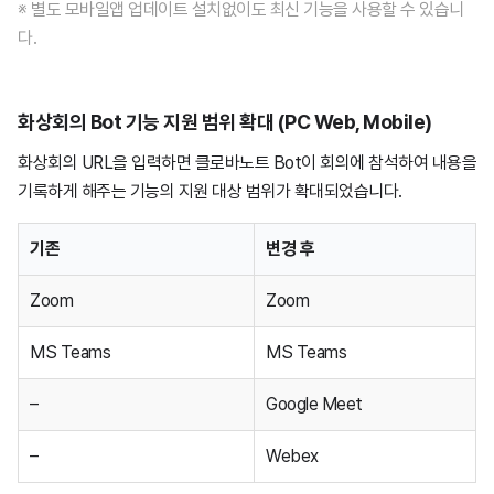
※ 별도 모바일앱 업데이트 설치없이도 최신 기능을 사용할 수 있습니
웍스 경영지원
2024년
2025년
2026년
4월24일
12월2일
7월23일
다.
AI 스튜디오
2023년
2024년
2025년
2026년
4월9일
11월27일
12월5일
4월9일
11월27일
8월20일
화상회의 Bot 기능 지원 범위 확대 (PC Web, Mobile)
2022년
2024년
2025년
2026년
1월22일
9월4일
11월21일
12월19일
9월4일
11월21일
5월20일
11월27일
7월23일
화상회의 URL을 입력하면 클로바노트 Bot이 회의에 참석하여 내용을
기록하게 해주는 기능의 지원 대상 범위가 확대되었습니다.
2021년
2024년
8월7일
9월10일
11월24일
11월17일
7월24일
10월14일
4월9일
9월25일
12월19일
4월9일
11월27일
5월14일
기존
변경 후
2020년
7월24일
8월6일
11월21일
10월13일
11월25일
4월10일
6월4일
2월5일
8월18일
11월21일
1월23일
10월31일
11월21일
Zoom
Zoom
MS Teams
MS Teams
2019년
6월24일
7월25일
9월20일
9월6일
10월21일
12월10일
8월6일
10월18일
1월20일
9월12일
10월11일
–
Google Meet
2018년
4월17일
6월27일
7월27일
6월10일
9월9일
11월19일
12월5일
7월24일
8월21일
10월9일
–
Webex
4월10일
6월11일
7월13일
5월30일
8월5일
8월25일
9월25일
11월21일
6월19일
7월24일
9월6일