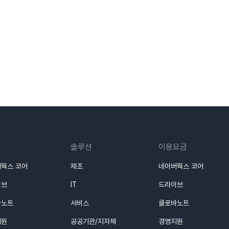
솔루션
이용요금
웍스 코어
제조
네이버웍스 코어
이브
IT
드라이브
바노트
서비스
클로바노트
지원
공공기관/지자체
경영지원