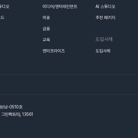
스튜디오
미디어/엔터테인먼트
AI 스튜디오
로드
의료
추천 패키지
금융
도입사례
교육
엔터프라이즈
도입사례
기성남-0510호
그린팩토리), 13561