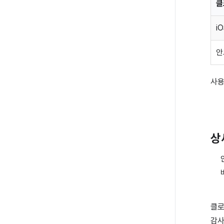
클
i
안
사용
상
클로
감사