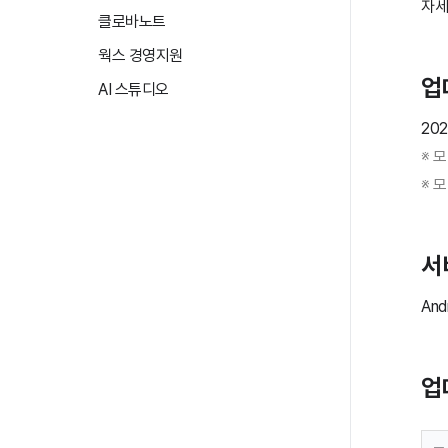
자세
클로바노트
웍스 경영지원
업
AI 스튜디오
20
※ 
※ 
서
And
업