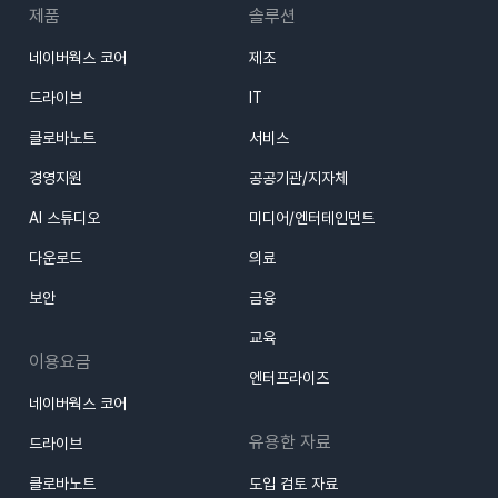
제품
솔루션
네이버웍스 코어
제조
드라이브
IT
클로바노트
서비스
경영지원
공공기관/지자체
AI 스튜디오
미디어/엔터테인먼트
다운로드
의료
보안
금융
교육
이용요금
엔터프라이즈
네이버웍스 코어
유용한 자료
드라이브
클로바노트
도입 검토 자료