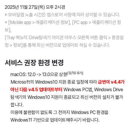
웍스 경영지원
2024년
2025년
2026년
4월24일
12월2일
7월23일
2025년 11월 27일(목) 오후 2시경
※ 모바일앱 노출 시간은 앱스토어 사정에 따라 상이할 수 있습니다.
※ [Mobile app > 애플리케이션 정보], [PC app > 애플리케이션 정
AI 스튜디오
2023년
2024년
2025년
2026년
4월9일
11월27일
12월5일
4월9일
11월27일
8월20일
보],
[Tray 메뉴의 Drive탐색기 아이콘 마우스 오른쪽 버튼 클릭 > 환경설
2022년
2024년
2025년
2026년
1월22일
9월4일
11월21일
12월19일
9월4일
11월21일
5월20일
11월27일
7월23일
공통
정 > 정보]를 통해 최신 버전으로 업데이트 하실 수 있습니다.
2021년
2024년
8월7일
9월10일
11월24일
11월17일
7월24일
10월14일
4월9일
9월25일
12월19일
4월9일
11월27일
5월14일
메일
서비스 권장 환경 변경
(12/19 추가)
macOS: 12.0 -> 13.0으로 상향
2020년
7월24일
8월6일
11월21일
10월13일
11월25일
4월10일
6월4일
2월5일
8월18일
11월21일
1월23일
10월31일
11월21일
메시지
Microsoft의 Windows10 지원 종료 일정에 따라
금번이 v4.4가
아닌 다음 v4.5 업데이트부터
Windows PC앱, Windows Drive
2019년
6월24일
7월25일
9월20일
9월6일
10월21일
12월10일
8월6일
10월18일
1월20일
9월12일
10월11일
캘린더
탐색기의 Windows10 지원이 종료되고 최신 버전의 설치가 불가
합니다.
2018년
4월17일
6월27일
7월27일
6월10일
9월9일
11월19일
12월5일
7월24일
8월21일
10월9일
게시판
이용에 불편함이 없도록 그 전까지 Windows PC 환경을
Windows11 기반으로 업데이트해주시기 바랍니다.
4월10일
6월11일
7월13일
5월30일
8월5일
8월25일
9월25일
11월21일
6월19일
7월24일
9월6일
드라이브