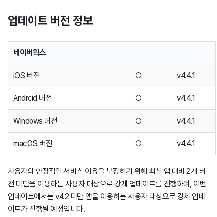
업데이트 버전 정보
1월21일
5월28일
4월6일
5월26일
7월8일
6월18일
7월25일
11월8일
5월16일
7월18일
9월4일
주소록
네이버웍스
2월20일
3월7일
2월4일
6월24일
4월28일
7월23일
10월11일
5월8일
6월13일
6월4일
어드민
iOS 버전
○
v4.4.1
2월7일
3월2일
1월25일
5월27일
4월22일
7월11일
9월11일
4월10일
5월8일
Developers
Android 버전
○
v4.4.1
1월5일
2월20일
1월20일
4월21일
4월21일
5월30일
7월19일
3월14일
4월25일
Windows 버전
○
v4.4.1
2월16일
4월20일
2월6일
4월17일
4월19일
2월13일
4월4일
macOS 버전
○
v4.4.1
사용자의 안정적인 서비스 이용을 보장하기 위해 최신 앱 대비 2개 버
1월12일
3월5일
3월20일
1월11일
1월21일
3월14일
전 미만을 이용하는 사용자 대상으로 강제 업데이트를 진행하며, 이번
업데이트에서는 v4.2 미만 앱을 이용하는 사용자 대상으로 강제 업데
2월19일
2월26일
2월21일
이트가 진행될 예정입니다.