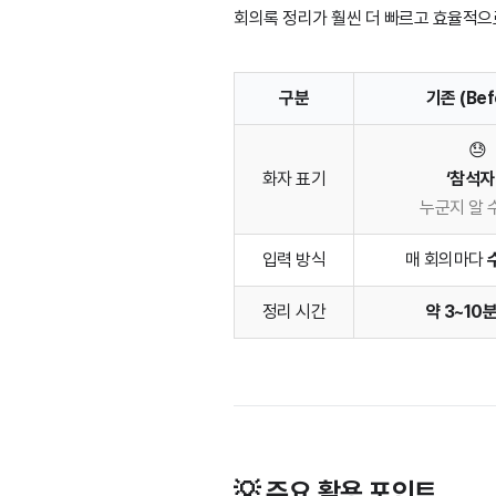
회의록 정리가 훨씬 더 빠르고 효율적으
구분
기존 (Bef
😓
화자 표기
‘참석자 
누군지 알 
입력 방식
매 회의마다
정리 시간
약 3~10
💡 주요 활용 포인트