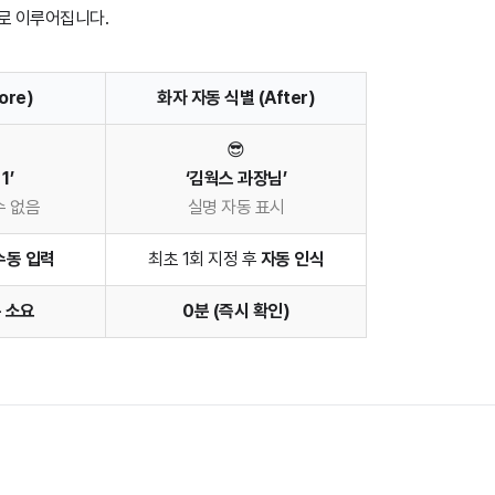
로 이루어집니다.
ore)
화자 자동 식별 (After)
😎
1’
‘김웍스 과장님’
수 없음
실명 자동 표시
수동 입력
최초 1회 지정 후
자동 인식
분 소요
0분 (즉시 확인)