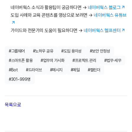
네이버웍스 소식과 활용팁이 궁금하다면 →
네이버웍스 블로그
도입 사례와 교육 콘텐츠를 영상으로 보려면 →
네이버웍스 유튜브
가이드와 전문가의 도움이 필요하다면 →
네이버웍스 헬프센터
그룹웨어
노하우 공유
도입 용이성
보안 안정성
스마트폰 활용
업무의 가시화
프로젝트 관리
법무·세무
Bot
드라이브
메시지
메일
캘린더
301~999명
목록으로