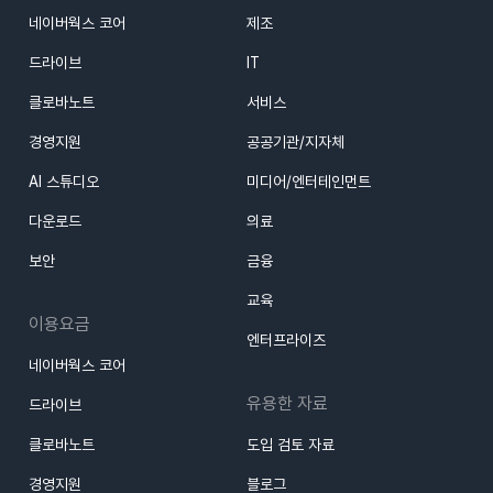
네이버웍스 코어
제조
드라이브
IT
클로바노트
서비스
경영지원
공공기관/지자체
AI 스튜디오
미디어/엔터테인먼트
다운로드
의료
보안
금융
교육
이용요금
엔터프라이즈
네이버웍스 코어
유용한 자료
드라이브
클로바노트
도입 검토 자료
경영지원
블로그