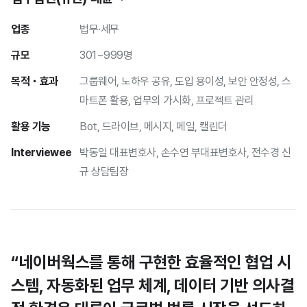
업종
법무·세무
규모
301~999명
목적・효과
그룹웨어
노하우 공유
도입 용이성
보안 안정성
스
마트폰 활용
업무의 가시화
프로젝트 관리
활용 기능
Bot
드라이브
메시지
메일
캘린더
Interviewee
박동일 대표변호사, 손수연 부대표변호사, 전수경 신
규 상담팀장
“네이버웍스를 통해 구현한 효율적인 협업 시
스템, 자동화된 업무 체계, 데이터 기반 의사결