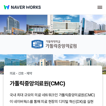
공공・지자체
의료・간호・제약
제조
가톨릭중앙의료원(CMC)
국내 최대 규모의 의료 네트워크인 가톨릭중앙의료원(CMC)
이 네이버웍스를 통해 의료 현장의 디지털 혁신(DX)을 실현