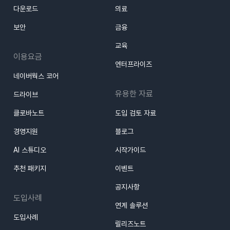
다운로드
의료
보안
금융
교육
이용요금
엔터프라이즈
네이버웍스 코어
유용한 자료
드라이브
클로바노트
도입 검토 자료
경영지원
블로그
AI 스튜디오
시작가이드
추천 패키지
이벤트
공지사항
도입사례
연계 솔루션
도입사례
릴리즈노트