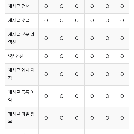
게시글 검색
O
O
O
O
O
O
Developers
게시글 댓글
O
O
O
O
O
O
어드민
게시글 본문 리
O
O
O
O
O
O
액션
‘@’ 멘션
O
O
O
O
O
O
게시글 임시 저
O
O
O
O
O
O
장
게시글 등록 예
O
O
O
O
O
O
약
게시글 파일 첨
O
O
O
O
O
O
부