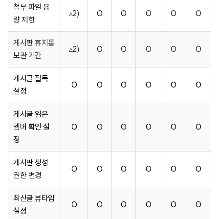
첨부 파일 용
▵2)
O
O
O
O
O
량 제한
게시판 휴지통
▵2)
O
O
O
O
O
보관 기간
게시글 필독
O
O
O
O
O
O
설정
게시글 읽은
멤버 확인 설
O
O
O
O
O
O
정
게시판 생성
O
O
O
O
O
O
권한 변경
최신글 뷰타입
O
O
O
O
O
O
설정