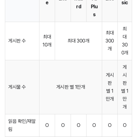
e
sic
캘린더
rd
Plu
s
드라이브
최
최대
최대
대
게시판 수
최대 300개
300
주소록
10개
30
개
0개
게시판
게
게시
시
할 일
판
판
게시물 수
게시판 별 1만개
별 1
별 1
프로젝트
만개
만
개
템플릿
읽음 확인/재알
O
O
O
O
O
O
림
설문