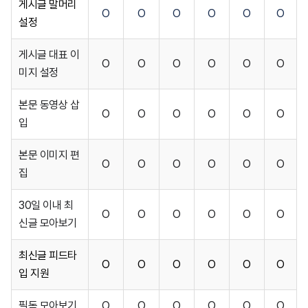
게시글 말머리
O
O
O
O
O
O
설정
게시글 대표 이
O
O
O
O
O
O
미지 설정
본문 동영상 삽
O
O
O
O
O
O
입
본문 이미지 편
O
O
O
O
O
O
집
30일 이내 최
O
O
O
O
O
O
신글 모아보기
최신글 피드타
O
O
O
O
O
O
입 지원
필독 모아보기
O
O
O
O
O
O