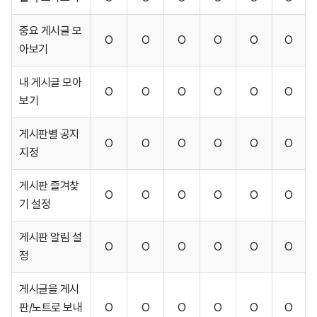
중요 게시글 모
O
O
O
O
O
O
아보기
내 게시글 모아
O
O
O
O
O
O
보기
게시판별 공지
O
O
O
O
O
O
지정
게시판 즐겨찾
O
O
O
O
O
O
기 설정
게시판 알림 설
O
O
O
O
O
O
정
게시글을 게시
판/노트로 보내
O
O
O
O
O
O