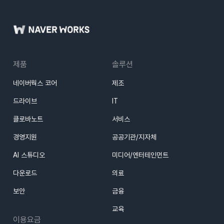
제품
솔루션
네이버웍스 코어
제조
드라이브
IT
클로바노트
서비스
경영지원
공공기관/지자체
AI 스튜디오
미디어/엔터테인먼트
다운로드
의료
보안
금융
교육
이용요금