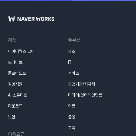
제품
솔루션
네이버웍스 코어
제조
드라이브
IT
클로바노트
서비스
경영지원
공공기관/지자체
AI 스튜디오
미디어/엔터테인먼트
다운로드
의료
보안
금융
교육
이용요금