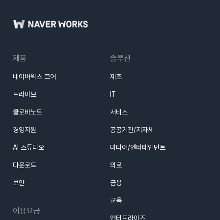
제품
솔루션
네이버웍스 코어
제조
드라이브
IT
클로바노트
서비스
경영지원
공공기관/지자체
AI 스튜디오
미디어/엔터테인먼트
다운로드
의료
보안
금융
교육
이용요금
엔터프라이즈