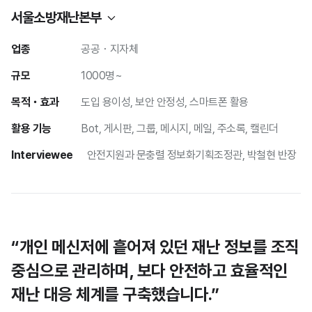
서울소방재난본부
업종
공공・지자체
규모
1000명~
목적・효과
도입 용이성
보안 안정성
스마트폰 활용
활용 기능
Bot
게시판
그룹
메시지
메일
주소록
캘린더
Interviewee
안전지원과 문충렬 정보화기획조정관, 박철현 반장
“개인 메신저에 흩어져 있던 재난 정보를 조직
중심으로 관리하며, 보다 안전하고 효율적인
재난 대응 체계를 구축했습니다.”