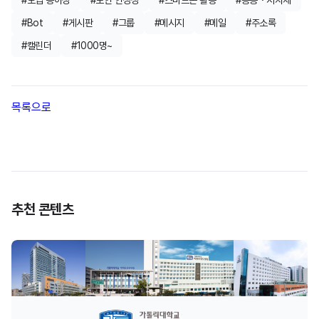
도입 용이성
보안 안정성
스마트폰 활용
공공・지자체
Bot
게시판
그룹
메시지
메일
주소록
캘린더
1000명~
목록으로