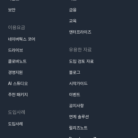
보안
금융
교육
이용요금
엔터프라이즈
네이버웍스 코어
유용한 자료
드라이브
클로바노트
도입 검토 자료
경영지원
블로그
AI 스튜디오
시작가이드
추천 패키지
이벤트
공지사항
도입사례
연계 솔루션
도입사례
릴리즈노트