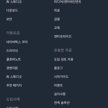
AI 스튜디오
미디어/엔터테인먼트
다운로드
의료
보안
금융
교육
이용요금
엔터프라이즈
네이버웍스 코어
유용한 자료
드라이브
클로바노트
도입 검토 자료
경영지원
블로그
AI 스튜디오
시작가이드
추천 패키지
이벤트
공지사항
도입사례
연계 솔루션