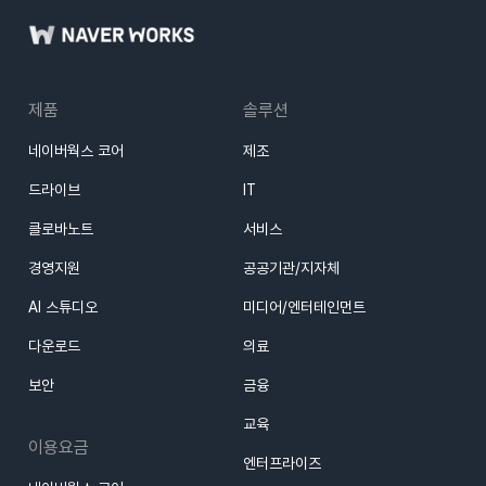
제품
솔루션
네이버웍스 코어
제조
드라이브
IT
클로바노트
서비스
경영지원
공공기관/지자체
AI 스튜디오
미디어/엔터테인먼트
다운로드
의료
보안
금융
교육
이용요금
엔터프라이즈