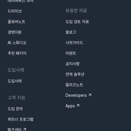
네이버웍스 코어
유용한 자료
드라이브
클로바노트
도입 검토 자료
경영지원
블로그
AI 스튜디오
시작가이드
추천 패키지
이벤트
공지사항
도입사례
연계 솔루션
도입사례
릴리즈노트
Developers
고객 지원
Apps
도입 문의
파트너 프로그램
헬프센터