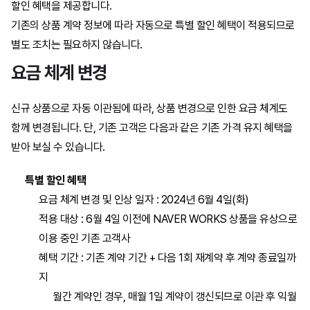
NAVER WORKS 고객 안내
신규 상품 안내
네이버 클라우드 플랫폼 콘솔
할인 혜택을 제공합니다.
기존의 상품 계약 정보에 따라 자동으로 특별 할인 혜택이 적용되므로
별도 조치는 필요하지 않습니다.
WORKPLACE 고객 안내
신규 할인 정책 안내
네이버 클라우드 플랫폼 포털
상품 변경 정책 안내
요금 체계 변경
네이버웍스 어드민 콘솔
상품 변경 상세 안내
상품 변경 정책 안내
청구 및 파트너 관리 메뉴 소개
신규 상품 소개
신규 상품으로 자동 이관됨에 따라, 상품 변경으로 인한 요금 체계도
함께 변경됩니다. 단, 기존 고객은 다음과 같은 기존 가격 유지 혜택을
네이버웍스 디벨로퍼스 콘솔
기능 변경사항 안내
상품 변경 상세 안내
문의 채널 변경 안내
화면 개괄 소개
상품 이관 정책
Free 상품 정책 변경
신규 상품 소개
받아 보실 수 있습니다.
화면 변경사항 안내
기능 변경사항 안내
관리자 권한 소개
기존 고객 할인 혜택
Premium 상품 정책 변경
모바일 앱 변경사항
상품 이관 정책
업무용 계정 옵션 상품 종료
특별 할인 혜택
요금 체계 변경 및 인상 일자 : 2024년 6월 4일(화)
화면 변경사항 안내
공통 관리 메뉴 소개
어드민 콘솔 기존 대비 변경사항
로그인 화면 변경
기존 고객 할인 혜택
아르바이트 옵션 상품 종료
로그인 및 인증체계 변경
적용 대상 : 6월 4일 이전에 NAVER WORKS 상품을 유상으로
이용 중인 기존 고객사
서비스 관리 메뉴 소개
디벨로퍼 콘솔 기존 대비 변경사항
PC웹 디자인 개편
AI OCR 무료 제공
모바일 앱 변경
로그인 및 인증
혜택 기간 : 기존 계약 기간 + 다음 1회 재계약 후 계약 종료일까
지
구매 및 청구 메뉴 소개
통합 서비스 알림 제공
Lite 메뉴 추가
게시판 서비스 통합
서비스명 일부 변경
월간 계약인 경우, 매월 1일 계약이 갱신되므로 이관 후 익월