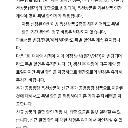
기존 Premium 연간 계약 고객인 경우, 신규 기본상품(연간)+옵
최고 관리자 권한 운영 방식 변경
게시판 관리
션상품(월간)의 조합으로 변경되며, 옵션상품은 기본상품 연간
계약에 맞춰 특별 할인가가 적용됩니다.
관리자 권한 등록 방식 변경
서약서
자동 신청된 아카이빙 옵션상품 2종을 해지하더라도 특별
할인 기간 동안의 청구 비용은 변경되지 않습니다.
구성원 검색 기능 변경
전자세금계산서
파트너를 변경/전환/해제하더라도 특별 할인은 계속 유지됩니
다.
업무지원서비스 변경
비용
다음 1회 재계약 시점에 계약 약정 방식(월간/연간)이 변경되더
라도 특별 할인은 유지됩니다. 단, 갱신 후 약정에 따른 계약 종
그룹사
예산
료일까지만 특별 할인을 제공하므로 월간으로의 변경은 유의해
주시기 바랍니다.
추가 공용용량 옵션상품이 신규 추가 공용용량 상품으로 이관된
영업
것에 대해서도 특별 할인을 적용하여 기존 가격 유지 혜택을 제
공합니다.
회계
신규 상품의 결합 할인 적용 시, 최종 요금은 일부 달라질 수 있
습니다. 신규 결합 할인에 대한 사항은
여기
에서 확인하실 수 있
Admin