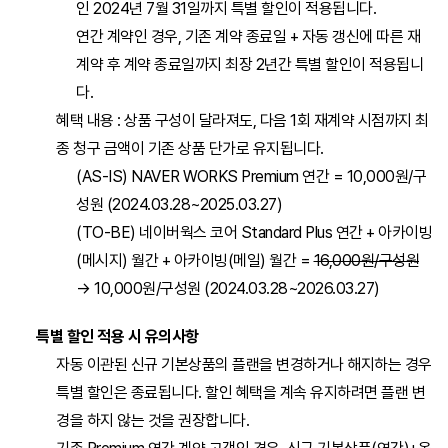
인 2024년 7월 31일까지 특별 할인이 적용됩니다.
연간 계약인 경우, 기존 계약 종료일 + 자동 갱신에 따른 재
앱 마켓 소개
재무 상품 재편
공지 서비스 종료
PC웹 디자인 개편
계약 후 계약 종료일까지 최장 2년간 특별 할인이 적용됩니
다.
법인카드 연동 요금 산정 방식 변경
로그인 아이디 도메인명 설정
홈
혜택 내용 : 상품 구성이 달라져도, 다음 1회 재계약 시점까지 최
종 청구 금액이 기존 상품 단가로 유지됩니다.
업무용 계정 기능 변경
내 정보
(AS-IS) NAVER WORKS Premium 연간 = 10,000원/구
성원 (2024.03.28~2025.03.27)
아르바이트 계정 기능 변경
게시판
(TO-BE) 네이버웍스 코어 Standard Plus 연간 + 아카이빙
(메시지) 월간 + 아카이빙(메일) 월간 =
16,000원/구성원
구성원 관리 기능 분리
내 공간
→ 10,000원/구성원 (2024.03.28~2026.03.27)
특별 할인 적용 시 유의사항
조직도 관리 기능 분리
구성원
자동 이관된 신규 기본상품의 플랜을 변경하거나 해지하는 경우
특별 할인은 종료됩니다. 할인 혜택을 계속 유지하려면 플랜 변
회사 정보 관리 기능 분리
결재 관리
경을 하지 않는 것을 권장합니다.