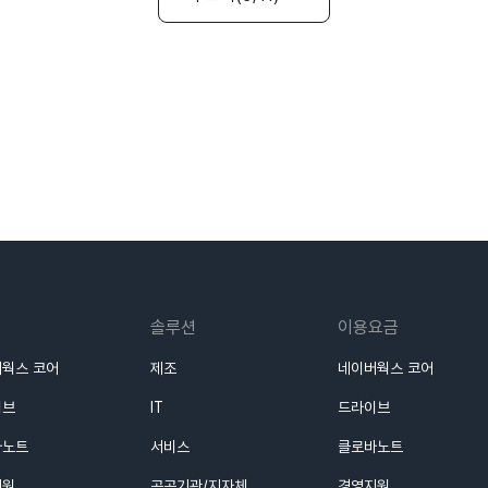
솔루션
이용요금
웍스 코어
제조
네이버웍스 코어
이브
IT
드라이브
바노트
서비스
클로바노트
지원
공공기관/지자체
경영지원