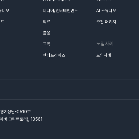
스튜디오
미디어/엔터테인먼트
AI 스튜디오
로드
의료
추천 패키지
금융
도입사례
교육
엔터프라이즈
도입사례
-경기성남-0510호
이버 그린팩토리), 13561